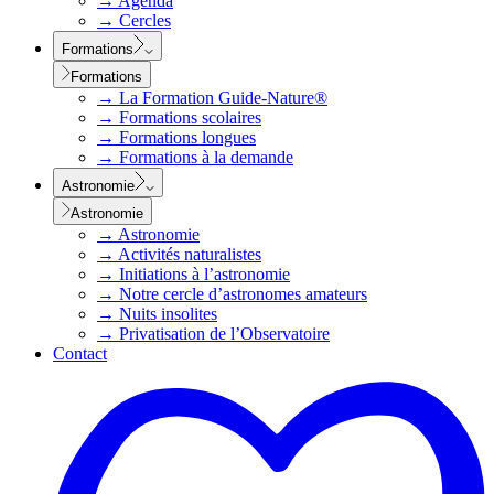
→
Agenda
→
Cercles
Formations
Formations
→
La Formation Guide-Nature®
→
Formations scolaires
→
Formations longues
→
Formations à la demande
Astronomie
Astronomie
→
Astronomie
→
Activités naturalistes
→
Initiations à l’astronomie
→
Notre cercle d’astronomes amateurs
→
Nuits insolites
→
Privatisation de l’Observatoire
Contact