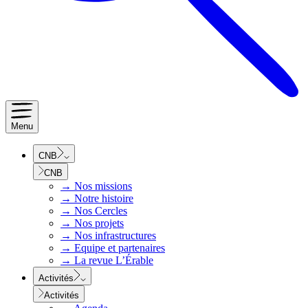
Menu
CNB
CNB
→
Nos missions
→
Notre histoire
→
Nos Cercles
→
Nos projets
→
Nos infrastructures
→
Equipe et partenaires
→
La revue L’Érable
Activités
Activités