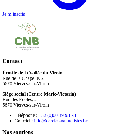
Je m’inscris
Contact
Écosite de la Vallée du Viroin
Rue de la Chapelle, 2
5670 Vierves-sur-Viroin
Siège social (Centre Marie-Victorin)
Rue des Écoles, 21
5670 Vierves-sur-Viroin
Téléphone :
87 89 93 06(0) 23+
Courriel :
eb.setsilarutan-selcrec@ofni
Nos soutiens