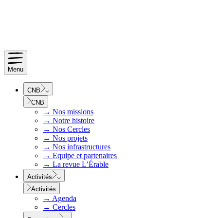
Menu
CNB
CNB
→
Nos missions
→
Notre histoire
→
Nos Cercles
→
Nos projets
→
Nos infrastructures
→
Equipe et partenaires
→
La revue L’Érable
Activités
Activités
→
Agenda
→
Cercles