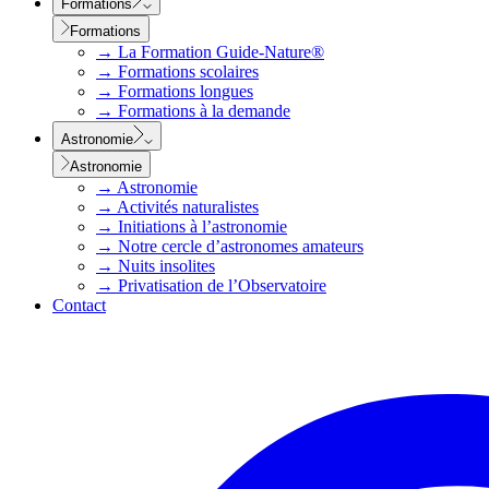
Formations
Formations
→
La Formation Guide-Nature®
→
Formations scolaires
→
Formations longues
→
Formations à la demande
Astronomie
Astronomie
→
Astronomie
→
Activités naturalistes
→
Initiations à l’astronomie
→
Notre cercle d’astronomes amateurs
→
Nuits insolites
→
Privatisation de l’Observatoire
Contact