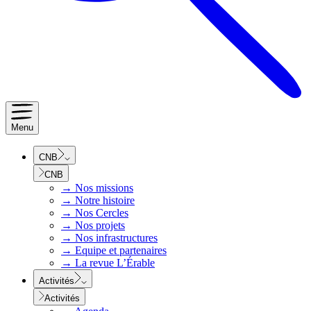
Menu
CNB
CNB
→
Nos missions
→
Notre histoire
→
Nos Cercles
→
Nos projets
→
Nos infrastructures
→
Equipe et partenaires
→
La revue L’Érable
Activités
Activités