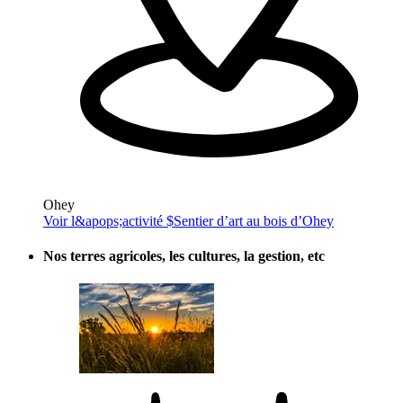
Ohey
Voir l&apops;activité $
Sentier d’art au bois d’Ohey
Nos terres agricoles, les cultures, la gestion, etc