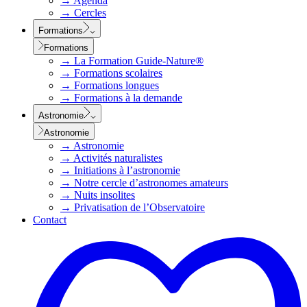
→
Agenda
→
Cercles
Formations
Formations
→
La Formation Guide-Nature®
→
Formations scolaires
→
Formations longues
→
Formations à la demande
Astronomie
Astronomie
→
Astronomie
→
Activités naturalistes
→
Initiations à l’astronomie
→
Notre cercle d’astronomes amateurs
→
Nuits insolites
→
Privatisation de l’Observatoire
Contact