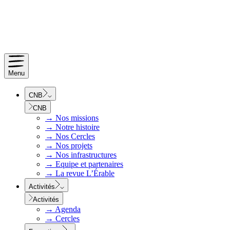
Menu
CNB
CNB
→
Nos missions
→
Notre histoire
→
Nos Cercles
→
Nos projets
→
Nos infrastructures
→
Equipe et partenaires
→
La revue L’Érable
Activités
Activités
→
Agenda
→
Cercles