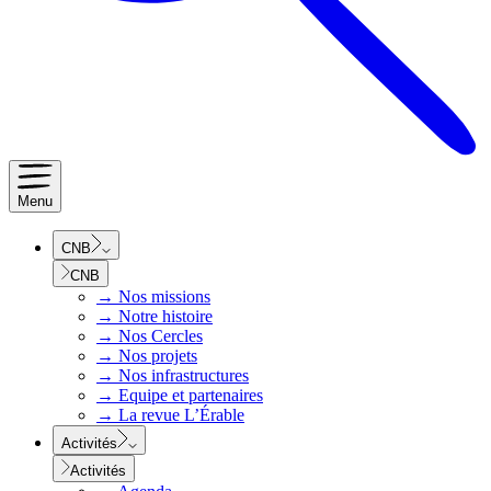
Menu
CNB
CNB
→
Nos missions
→
Notre histoire
→
Nos Cercles
→
Nos projets
→
Nos infrastructures
→
Equipe et partenaires
→
La revue L’Érable
Activités
Activités