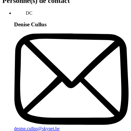
Personne(s) de contact
DC
Denise Cullus
denise.cullus@skynet.be