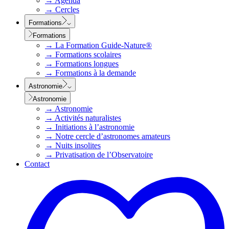
→
Agenda
→
Cercles
Formations
Formations
→
La Formation Guide-Nature®
→
Formations scolaires
→
Formations longues
→
Formations à la demande
Astronomie
Astronomie
→
Astronomie
→
Activités naturalistes
→
Initiations à l’astronomie
→
Notre cercle d’astronomes amateurs
→
Nuits insolites
→
Privatisation de l’Observatoire
Contact