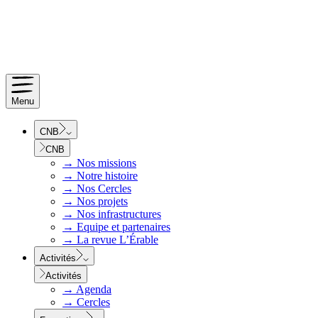
Menu
CNB
CNB
→
Nos missions
→
Notre histoire
→
Nos Cercles
→
Nos projets
→
Nos infrastructures
→
Equipe et partenaires
→
La revue L’Érable
Activités
Activités
→
Agenda
→
Cercles