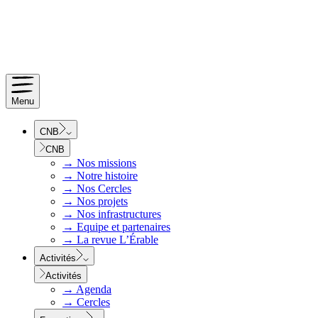
Menu
CNB
CNB
→
Nos missions
→
Notre histoire
→
Nos Cercles
→
Nos projets
→
Nos infrastructures
→
Equipe et partenaires
→
La revue L’Érable
Activités
Activités
→
Agenda
→
Cercles