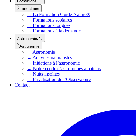
Formations
Formations
→
La Formation Guide-Nature®
→
Formations scolaires
→
Formations longues
→
Formations à la demande
Astronomie
Astronomie
→
Astronomie
→
Activités naturalistes
→
Initiations à l’astronomie
→
Notre cercle d’astronomes amateurs
→
Nuits insolites
→
Privatisation de l’Observatoire
Contact