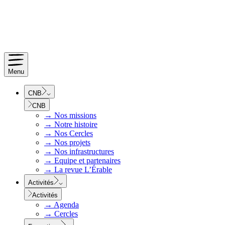
Menu
CNB
CNB
→
Nos missions
→
Notre histoire
→
Nos Cercles
→
Nos projets
→
Nos infrastructures
→
Equipe et partenaires
→
La revue L’Érable
Activités
Activités
→
Agenda
→
Cercles