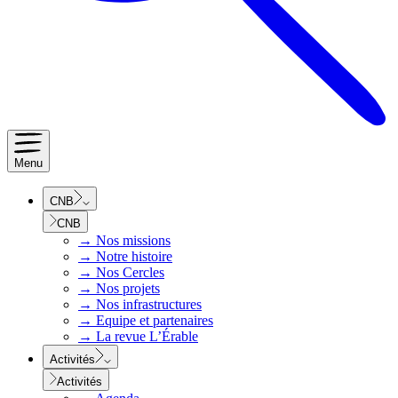
Menu
CNB
CNB
→
Nos missions
→
Notre histoire
→
Nos Cercles
→
Nos projets
→
Nos infrastructures
→
Equipe et partenaires
→
La revue L’Érable
Activités
Activités