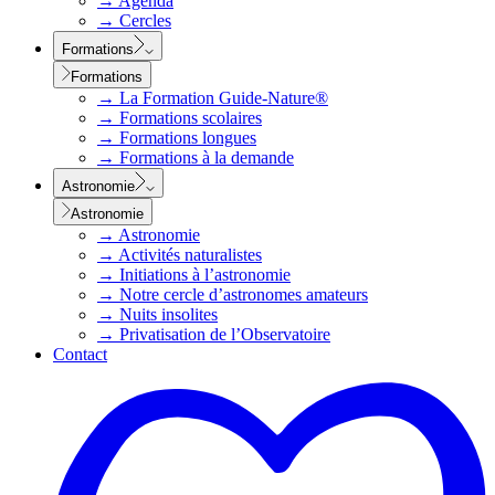
→
Agenda
→
Cercles
Formations
Formations
→
La Formation Guide-Nature®
→
Formations scolaires
→
Formations longues
→
Formations à la demande
Astronomie
Astronomie
→
Astronomie
→
Activités naturalistes
→
Initiations à l’astronomie
→
Notre cercle d’astronomes amateurs
→
Nuits insolites
→
Privatisation de l’Observatoire
Contact