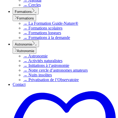
→
Agenda
→
Cercles
Formations
Formations
→
La Formation Guide-Nature®
→
Formations scolaires
→
Formations longues
→
Formations à la demande
Astronomie
Astronomie
→
Astronomie
→
Activités naturalistes
→
Initiations à l’astronomie
→
Notre cercle d’astronomes amateurs
→
Nuits insolites
→
Privatisation de l’Observatoire
Contact