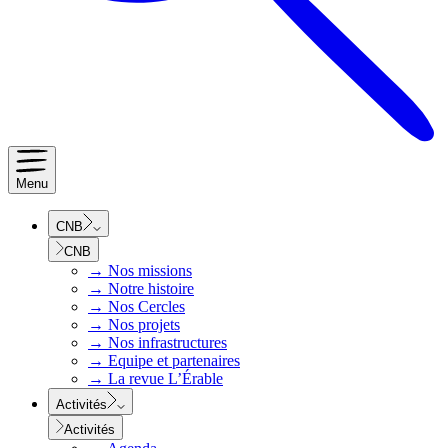
Menu
CNB
CNB
→
Nos missions
→
Notre histoire
→
Nos Cercles
→
Nos projets
→
Nos infrastructures
→
Equipe et partenaires
→
La revue L’Érable
Activités
Activités