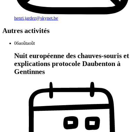
henri.jardez@skynet.be
Autres activités
06
août
août
Nuit européenne des chauves-souris et
explications protocole Daubenton à
Gentinnes