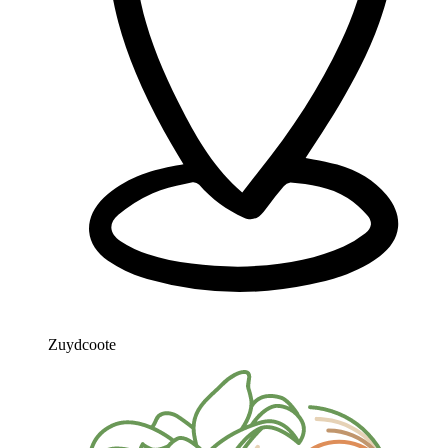
Zuydcoote