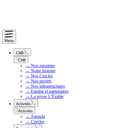
Menu
CNB
CNB
→
Nos missions
→
Notre histoire
→
Nos Cercles
→
Nos projets
→
Nos infrastructures
→
Equipe et partenaires
→
La revue L’Érable
Activités
Activités
→
Agenda
→
Cercles