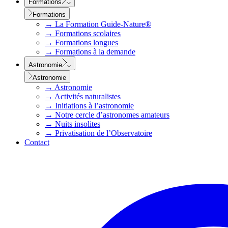
Formations
Formations
→
La Formation Guide-Nature®
→
Formations scolaires
→
Formations longues
→
Formations à la demande
Astronomie
Astronomie
→
Astronomie
→
Activités naturalistes
→
Initiations à l’astronomie
→
Notre cercle d’astronomes amateurs
→
Nuits insolites
→
Privatisation de l’Observatoire
Contact