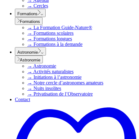
→
Agenda
→
Cercles
Formations
Formations
→
La Formation Guide-Nature®
→
Formations scolaires
→
Formations longues
→
Formations à la demande
Astronomie
Astronomie
→
Astronomie
→
Activités naturalistes
→
Initiations à l’astronomie
→
Notre cercle d’astronomes amateurs
→
Nuits insolites
→
Privatisation de l’Observatoire
Contact