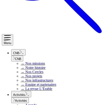
Menu
CNB
CNB
→
Nos missions
→
Notre histoire
→
Nos Cercles
→
Nos projets
→
Nos infrastructures
→
Equipe et partenaires
→
La revue L’Érable
Activités
Activités