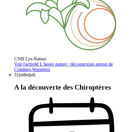
CNB Lys-Nature
Voir l'activité
L’heure nature : déconnexion autour de
Comines-Warneton
31
juillet
juil.
A la découverte des Chiroptères