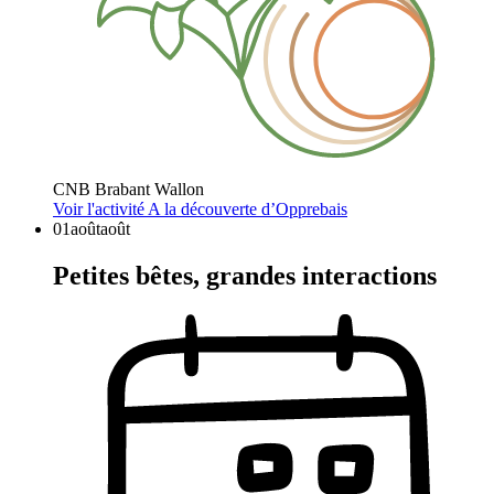
CNB Brabant Wallon
Voir l'activité
A la découverte d’Opprebais
01
août
août
Petites bêtes, grandes interactions