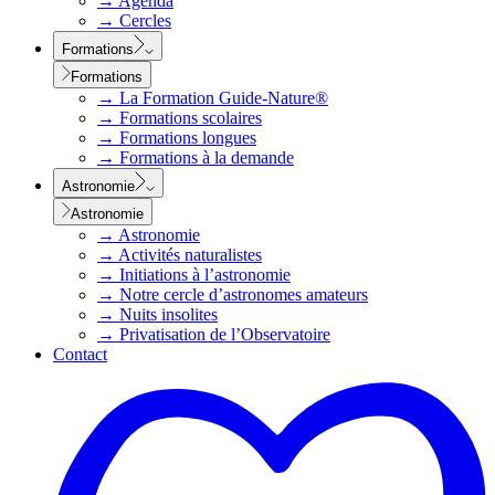
→
Agenda
→
Cercles
Formations
Formations
→
La Formation Guide-Nature®
→
Formations scolaires
→
Formations longues
→
Formations à la demande
Astronomie
Astronomie
→
Astronomie
→
Activités naturalistes
→
Initiations à l’astronomie
→
Notre cercle d’astronomes amateurs
→
Nuits insolites
→
Privatisation de l’Observatoire
Contact