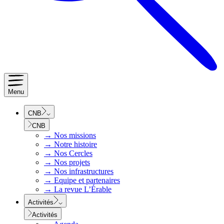
Menu
CNB
CNB
→
Nos missions
→
Notre histoire
→
Nos Cercles
→
Nos projets
→
Nos infrastructures
→
Equipe et partenaires
→
La revue L’Érable
Activités
Activités