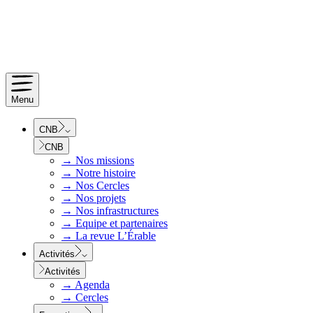
Menu
CNB
CNB
→
Nos missions
→
Notre histoire
→
Nos Cercles
→
Nos projets
→
Nos infrastructures
→
Equipe et partenaires
→
La revue L’Érable
Activités
Activités
→
Agenda
→
Cercles