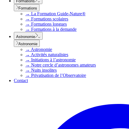
Formations
Formations
→
La Formation Guide-Nature®
→
Formations scolaires
→
Formations longues
→
Formations à la demande
Astronomie
Astronomie
→
Astronomie
→
Activités naturalistes
→
Initiations à l’astronomie
→
Notre cercle d’astronomes amateurs
→
Nuits insolites
→
Privatisation de l’Observatoire
Contact