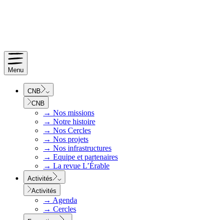
Menu
CNB
CNB
→
Nos missions
→
Notre histoire
→
Nos Cercles
→
Nos projets
→
Nos infrastructures
→
Equipe et partenaires
→
La revue L’Érable
Activités
Activités
→
Agenda
→
Cercles