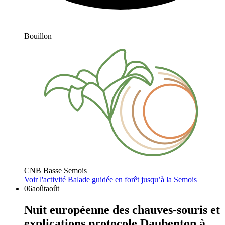
Bouillon
CNB Basse Semois
Voir l'activité
Balade guidée en forêt jusqu’à la Semois
06
août
août
Nuit européenne des chauves-souris et
explications protocole Daubenton à