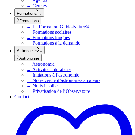
→
Agenda
→
Cercles
Formations
Formations
→
La Formation Guide-Nature®
→
Formations scolaires
→
Formations longues
→
Formations à la demande
Astronomie
Astronomie
→
Astronomie
→
Activités naturalistes
→
Initiations à l’astronomie
→
Notre cercle d’astronomes amateurs
→
Nuits insolites
→
Privatisation de l’Observatoire
Contact