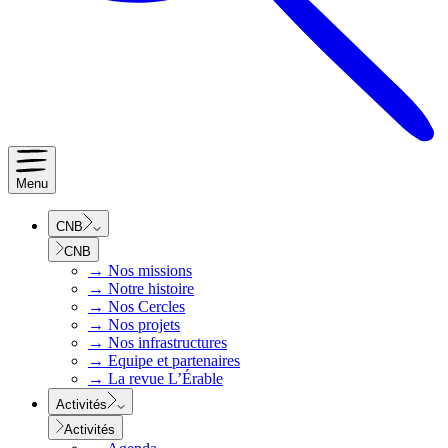
Menu
CNB
CNB
→
Nos missions
→
Notre histoire
→
Nos Cercles
→
Nos projets
→
Nos infrastructures
→
Equipe et partenaires
→
La revue L’Érable
Activités
Activités