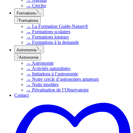
→
Agenda
→
Cercles
Formations
Formations
→
La Formation Guide-Nature®
→
Formations scolaires
→
Formations longues
→
Formations à la demande
Astronomie
Astronomie
→
Astronomie
→
Activités naturalistes
→
Initiations à l’astronomie
→
Notre cercle d’astronomes amateurs
→
Nuits insolites
→
Privatisation de l’Observatoire
Contact