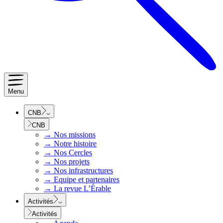
Menu
CNB
CNB
→
Nos missions
→
Notre histoire
→
Nos Cercles
→
Nos projets
→
Nos infrastructures
→
Equipe et partenaires
→
La revue L’Érable
Activités
Activités