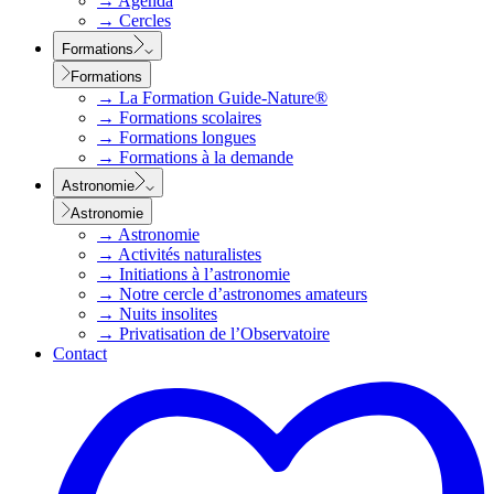
→
Agenda
→
Cercles
Formations
Formations
→
La Formation Guide-Nature®
→
Formations scolaires
→
Formations longues
→
Formations à la demande
Astronomie
Astronomie
→
Astronomie
→
Activités naturalistes
→
Initiations à l’astronomie
→
Notre cercle d’astronomes amateurs
→
Nuits insolites
→
Privatisation de l’Observatoire
Contact