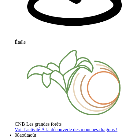
Étalle
CNB Les grandes forêts
Voir l'activité
À la découverte des mouches-dragons !
08
août
août