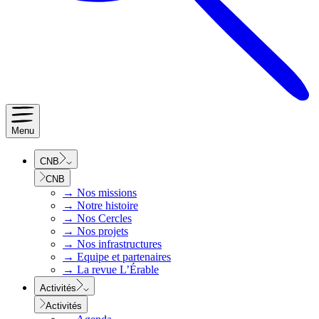
Menu
CNB
CNB
→
Nos missions
→
Notre histoire
→
Nos Cercles
→
Nos projets
→
Nos infrastructures
→
Equipe et partenaires
→
La revue L’Érable
Activités
Activités