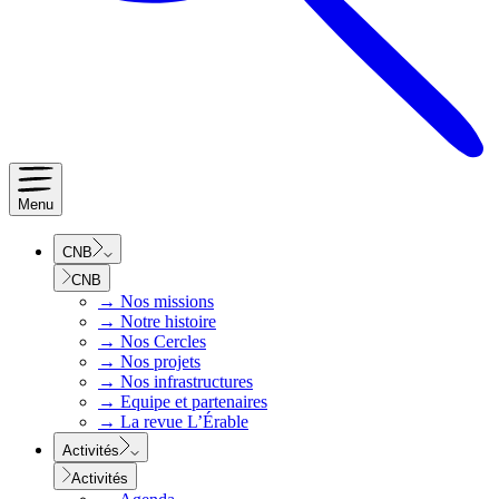
Menu
CNB
CNB
→
Nos missions
→
Notre histoire
→
Nos Cercles
→
Nos projets
→
Nos infrastructures
→
Equipe et partenaires
→
La revue L’Érable
Activités
Activités