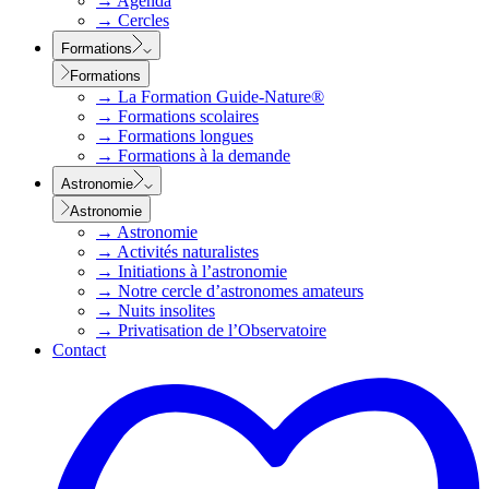
→
Agenda
→
Cercles
Formations
Formations
→
La Formation Guide-Nature®
→
Formations scolaires
→
Formations longues
→
Formations à la demande
Astronomie
Astronomie
→
Astronomie
→
Activités naturalistes
→
Initiations à l’astronomie
→
Notre cercle d’astronomes amateurs
→
Nuits insolites
→
Privatisation de l’Observatoire
Contact