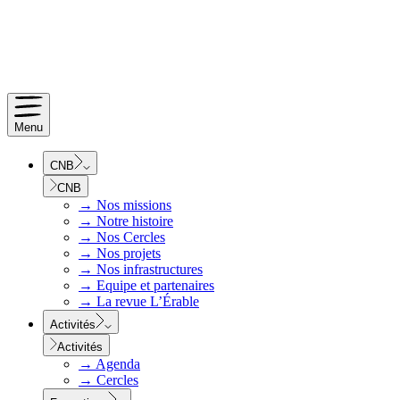
Menu
CNB
CNB
→
Nos missions
→
Notre histoire
→
Nos Cercles
→
Nos projets
→
Nos infrastructures
→
Equipe et partenaires
→
La revue L’Érable
Activités
Activités
→
Agenda
→
Cercles