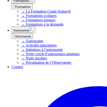
Formations
Formations
→
La Formation Guide-Nature®
→
Formations scolaires
→
Formations longues
→
Formations à la demande
Astronomie
Astronomie
→
Astronomie
→
Activités naturalistes
→
Initiations à l’astronomie
→
Notre cercle d’astronomes amateurs
→
Nuits insolites
→
Privatisation de l’Observatoire
Contact