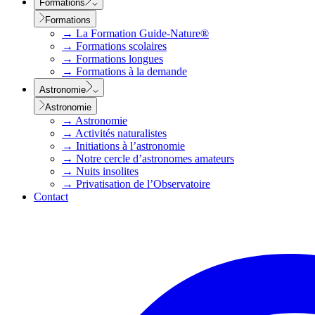
Formations
Formations
→
La Formation Guide-Nature®
→
Formations scolaires
→
Formations longues
→
Formations à la demande
Astronomie
Astronomie
→
Astronomie
→
Activités naturalistes
→
Initiations à l’astronomie
→
Notre cercle d’astronomes amateurs
→
Nuits insolites
→
Privatisation de l’Observatoire
Contact