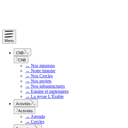
Menu
CNB
CNB
→
Nos missions
→
Notre histoire
→
Nos Cercles
→
Nos projets
→
Nos infrastructures
→
Equipe et partenaires
→
La revue L’Érable
Activités
Activités
→
Agenda
→
Cercles