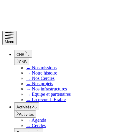
Menu
CNB
CNB
→
Nos missions
→
Notre histoire
→
Nos Cercles
→
Nos projets
→
Nos infrastructures
→
Equipe et partenaires
→
La revue L’Érable
Activités
Activités
→
Agenda
→
Cercles