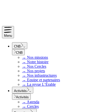
Menu
CNB
CNB
→
Nos missions
→
Notre histoire
→
Nos Cercles
→
Nos projets
→
Nos infrastructures
→
Equipe et partenaires
→
La revue L’Érable
Activités
Activités
→
Agenda
→
Cercles