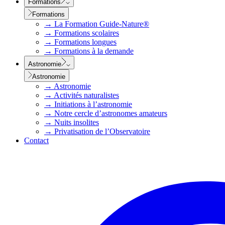
Formations
Formations
→
La Formation Guide-Nature®
→
Formations scolaires
→
Formations longues
→
Formations à la demande
Astronomie
Astronomie
→
Astronomie
→
Activités naturalistes
→
Initiations à l’astronomie
→
Notre cercle d’astronomes amateurs
→
Nuits insolites
→
Privatisation de l’Observatoire
Contact