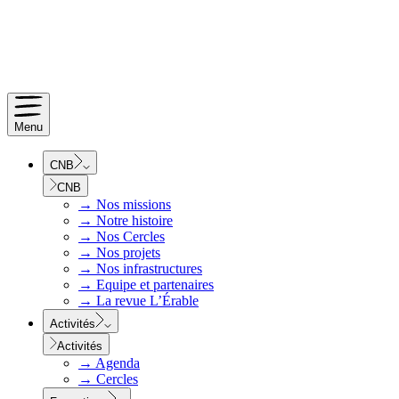
Menu
CNB
CNB
→
Nos missions
→
Notre histoire
→
Nos Cercles
→
Nos projets
→
Nos infrastructures
→
Equipe et partenaires
→
La revue L’Érable
Activités
Activités
→
Agenda
→
Cercles