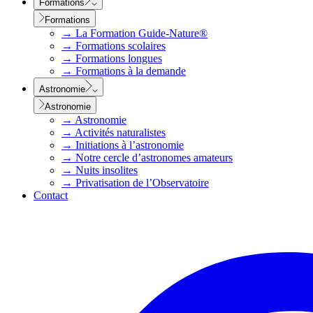
Formations
Formations
→
La Formation Guide-Nature®
→
Formations scolaires
→
Formations longues
→
Formations à la demande
Astronomie
Astronomie
→
Astronomie
→
Activités naturalistes
→
Initiations à l’astronomie
→
Notre cercle d’astronomes amateurs
→
Nuits insolites
→
Privatisation de l’Observatoire
Contact