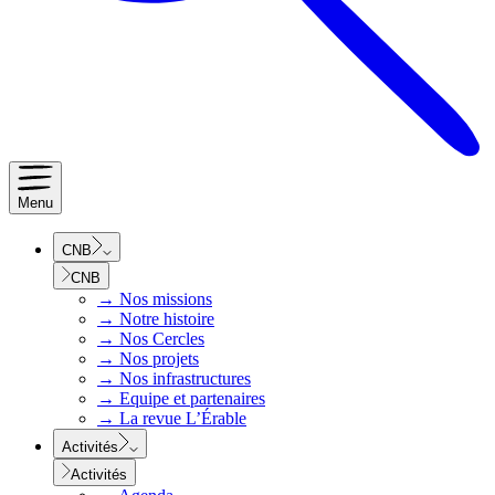
Menu
CNB
CNB
→
Nos missions
→
Notre histoire
→
Nos Cercles
→
Nos projets
→
Nos infrastructures
→
Equipe et partenaires
→
La revue L’Érable
Activités
Activités