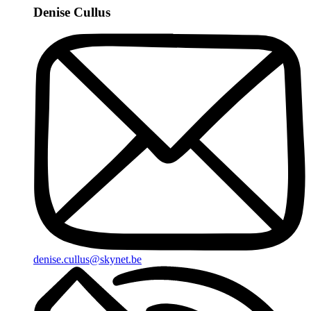
Denise Cullus
denise.cullus@skynet.be