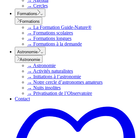
→
Agenda
→
Cercles
Formations
Formations
→
La Formation Guide-Nature®
→
Formations scolaires
→
Formations longues
→
Formations à la demande
Astronomie
Astronomie
→
Astronomie
→
Activités naturalistes
→
Initiations à l’astronomie
→
Notre cercle d’astronomes amateurs
→
Nuits insolites
→
Privatisation de l’Observatoire
Contact