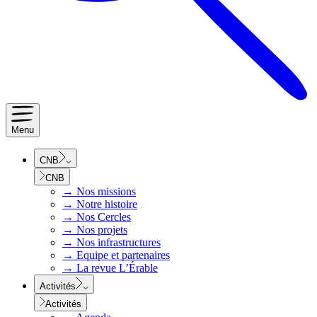
Menu
CNB
CNB
→
Nos missions
→
Notre histoire
→
Nos Cercles
→
Nos projets
→
Nos infrastructures
→
Equipe et partenaires
→
La revue L’Érable
Activités
Activités