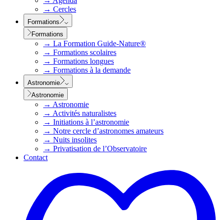
→
Agenda
→
Cercles
Formations
Formations
→
La Formation Guide-Nature®
→
Formations scolaires
→
Formations longues
→
Formations à la demande
Astronomie
Astronomie
→
Astronomie
→
Activités naturalistes
→
Initiations à l’astronomie
→
Notre cercle d’astronomes amateurs
→
Nuits insolites
→
Privatisation de l’Observatoire
Contact