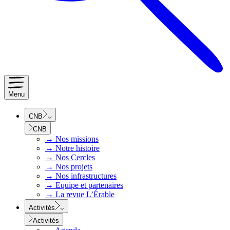
Menu
CNB
CNB
→
Nos missions
→
Notre histoire
→
Nos Cercles
→
Nos projets
→
Nos infrastructures
→
Equipe et partenaires
→
La revue L’Érable
Activités
Activités