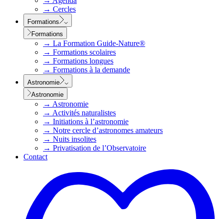
→
Agenda
→
Cercles
Formations
Formations
→
La Formation Guide-Nature®
→
Formations scolaires
→
Formations longues
→
Formations à la demande
Astronomie
Astronomie
→
Astronomie
→
Activités naturalistes
→
Initiations à l’astronomie
→
Notre cercle d’astronomes amateurs
→
Nuits insolites
→
Privatisation de l’Observatoire
Contact