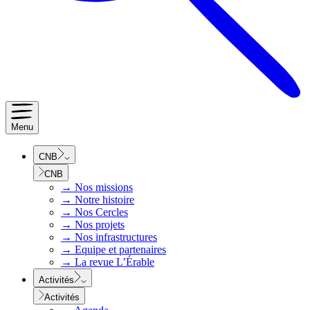
Menu
CNB
CNB
→
Nos missions
→
Notre histoire
→
Nos Cercles
→
Nos projets
→
Nos infrastructures
→
Equipe et partenaires
→
La revue L’Érable
Activités
Activités