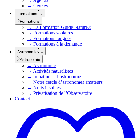
→
Agenda
→
Cercles
Formations
Formations
→
La Formation Guide-Nature®
→
Formations scolaires
→
Formations longues
→
Formations à la demande
Astronomie
Astronomie
→
Astronomie
→
Activités naturalistes
→
Initiations à l’astronomie
→
Notre cercle d’astronomes amateurs
→
Nuits insolites
→
Privatisation de l’Observatoire
Contact