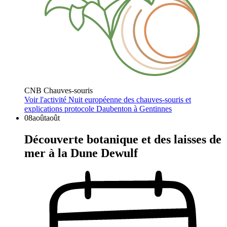
CNB Chauves-souris
Voir l'activité
Nuit européenne des chauves-souris et
explications protocole Daubenton à Gentinnes
08
août
août
Découverte botanique et des laisses de
mer à la Dune Dewulf