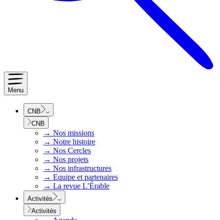
Menu
CNB
CNB
→
Nos missions
→
Notre histoire
→
Nos Cercles
→
Nos projets
→
Nos infrastructures
→
Equipe et partenaires
→
La revue L’Érable
Activités
Activités