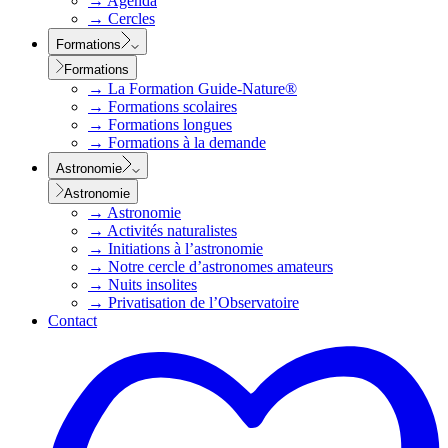
→
Agenda
→
Cercles
Formations
Formations
→
La Formation Guide-Nature®
→
Formations scolaires
→
Formations longues
→
Formations à la demande
Astronomie
Astronomie
→
Astronomie
→
Activités naturalistes
→
Initiations à l’astronomie
→
Notre cercle d’astronomes amateurs
→
Nuits insolites
→
Privatisation de l’Observatoire
Contact