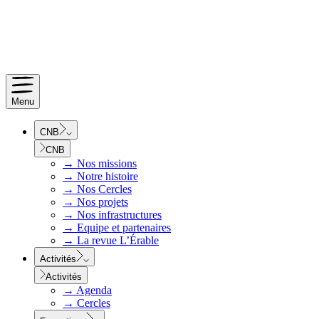
Menu
CNB
CNB
→
Nos missions
→
Notre histoire
→
Nos Cercles
→
Nos projets
→
Nos infrastructures
→
Equipe et partenaires
→
La revue L’Érable
Activités
Activités
→
Agenda
→
Cercles