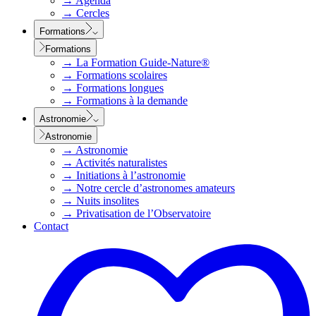
→
Agenda
→
Cercles
Formations
Formations
→
La Formation Guide-Nature®
→
Formations scolaires
→
Formations longues
→
Formations à la demande
Astronomie
Astronomie
→
Astronomie
→
Activités naturalistes
→
Initiations à l’astronomie
→
Notre cercle d’astronomes amateurs
→
Nuits insolites
→
Privatisation de l’Observatoire
Contact