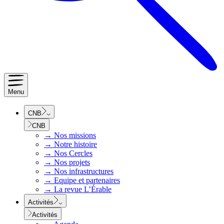
Menu
CNB
CNB
→
Nos missions
→
Notre histoire
→
Nos Cercles
→
Nos projets
→
Nos infrastructures
→
Equipe et partenaires
→
La revue L’Érable
Activités
Activités