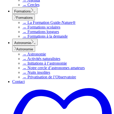
→
Agenda
→
Cercles
Formations
Formations
→
La Formation Guide-Nature®
→
Formations scolaires
→
Formations longues
→
Formations à la demande
Astronomie
Astronomie
→
Astronomie
→
Activités naturalistes
→
Initiations à l’astronomie
→
Notre cercle d’astronomes amateurs
→
Nuits insolites
→
Privatisation de l’Observatoire
Contact