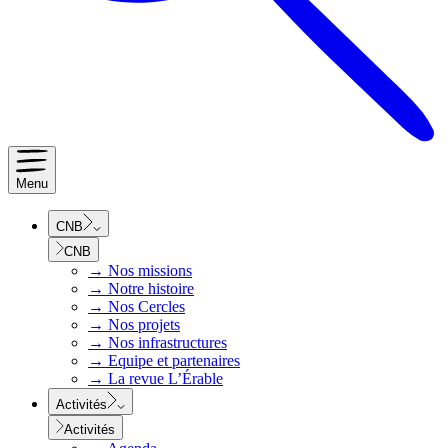
Menu
CNB
CNB
→
Nos missions
→
Notre histoire
→
Nos Cercles
→
Nos projets
→
Nos infrastructures
→
Equipe et partenaires
→
La revue L’Érable
Activités
Activités