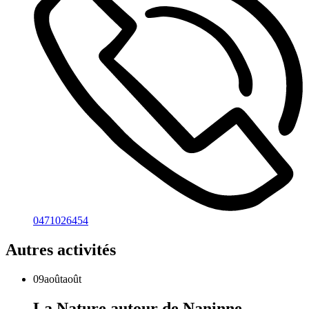
0471026454
Autres activités
09
août
août
La Nature autour de Naninne