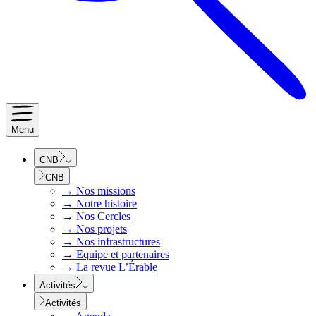
Menu
CNB
CNB
→
Nos missions
→
Notre histoire
→
Nos Cercles
→
Nos projets
→
Nos infrastructures
→
Equipe et partenaires
→
La revue L’Érable
Activités
Activités