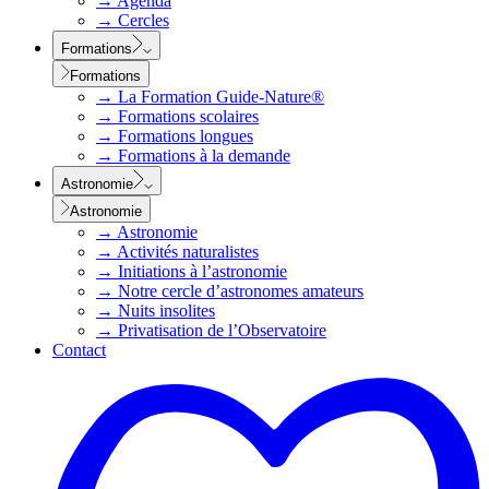
→
Agenda
→
Cercles
Formations
Formations
→
La Formation Guide-Nature®
→
Formations scolaires
→
Formations longues
→
Formations à la demande
Astronomie
Astronomie
→
Astronomie
→
Activités naturalistes
→
Initiations à l’astronomie
→
Notre cercle d’astronomes amateurs
→
Nuits insolites
→
Privatisation de l’Observatoire
Contact