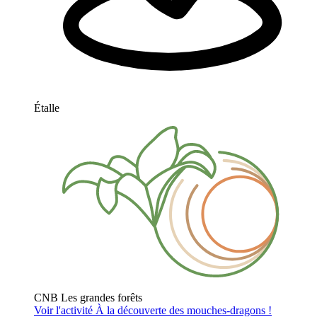
Étalle
CNB Les grandes forêts
Voir l'activité
À la découverte des mouches-dragons !