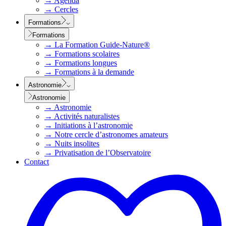
→
Agenda
→
Cercles
Formations
Formations
→
La Formation Guide-Nature®
→
Formations scolaires
→
Formations longues
→
Formations à la demande
Astronomie
Astronomie
→
Astronomie
→
Activités naturalistes
→
Initiations à l’astronomie
→
Notre cercle d’astronomes amateurs
→
Nuits insolites
→
Privatisation de l’Observatoire
Contact