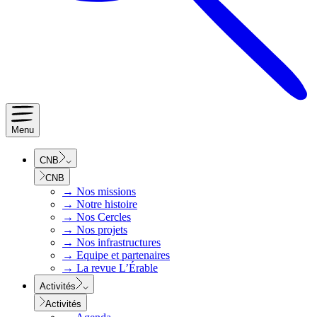
Menu
CNB
CNB
→
Nos missions
→
Notre histoire
→
Nos Cercles
→
Nos projets
→
Nos infrastructures
→
Equipe et partenaires
→
La revue L’Érable
Activités
Activités