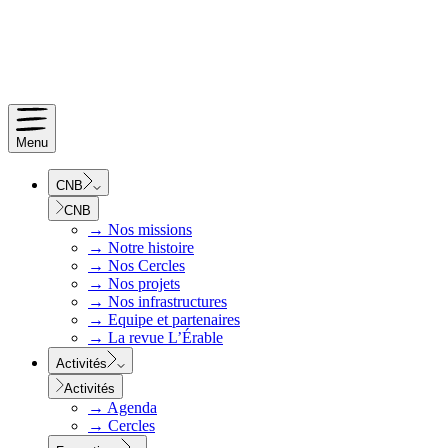
Menu
CNB
CNB
→
Nos missions
→
Notre histoire
→
Nos Cercles
→
Nos projets
→
Nos infrastructures
→
Equipe et partenaires
→
La revue L’Érable
Activités
Activités
→
Agenda
→
Cercles