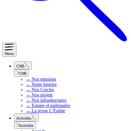
Menu
CNB
CNB
→
Nos missions
→
Notre histoire
→
Nos Cercles
→
Nos projets
→
Nos infrastructures
→
Equipe et partenaires
→
La revue L’Érable
Activités
Activités