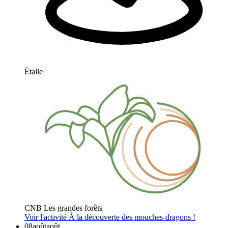
Étalle
CNB Les grandes forêts
Voir l'activité
À la découverte des mouches-dragons !
08
août
août