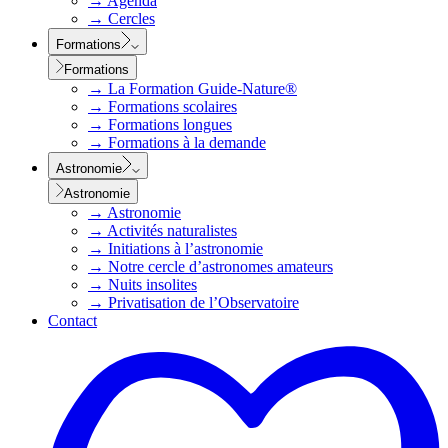
→
Agenda
→
Cercles
Formations
Formations
→
La Formation Guide-Nature®
→
Formations scolaires
→
Formations longues
→
Formations à la demande
Astronomie
Astronomie
→
Astronomie
→
Activités naturalistes
→
Initiations à l’astronomie
→
Notre cercle d’astronomes amateurs
→
Nuits insolites
→
Privatisation de l’Observatoire
Contact