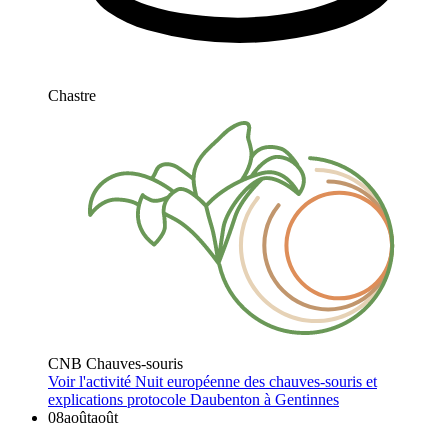
Chastre
CNB Chauves-souris
Voir l'activité
Nuit européenne des chauves-souris et
explications protocole Daubenton à Gentinnes
08
août
août