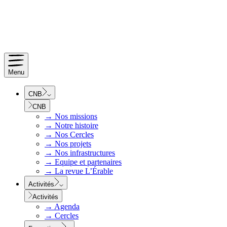
Menu
CNB
CNB
→
Nos missions
→
Notre histoire
→
Nos Cercles
→
Nos projets
→
Nos infrastructures
→
Equipe et partenaires
→
La revue L’Érable
Activités
Activités
→
Agenda
→
Cercles