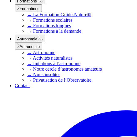
Formations
Formations
→
La Formation Guide-Nature®
→
Formations scolaires
→
Formations longues
→
Formations à la demande
Astronomie
Astronomie
→
Astronomie
→
Activités naturalistes
→
Initiations à l’astronomie
→
Notre cercle d’astronomes amateurs
→
Nuits insolites
→
Privatisation de l’Observatoire
Contact