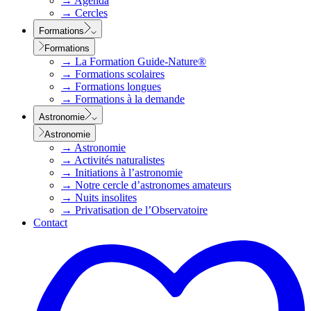
→
Agenda
→
Cercles
Formations
Formations
→
La Formation Guide-Nature®
→
Formations scolaires
→
Formations longues
→
Formations à la demande
Astronomie
Astronomie
→
Astronomie
→
Activités naturalistes
→
Initiations à l’astronomie
→
Notre cercle d’astronomes amateurs
→
Nuits insolites
→
Privatisation de l’Observatoire
Contact