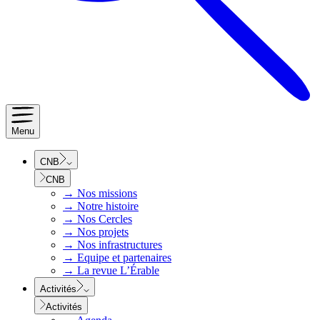
Menu
CNB
CNB
→
Nos missions
→
Notre histoire
→
Nos Cercles
→
Nos projets
→
Nos infrastructures
→
Equipe et partenaires
→
La revue L’Érable
Activités
Activités