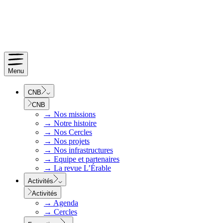
Menu
CNB
CNB
→
Nos missions
→
Notre histoire
→
Nos Cercles
→
Nos projets
→
Nos infrastructures
→
Equipe et partenaires
→
La revue L’Érable
Activités
Activités
→
Agenda
→
Cercles