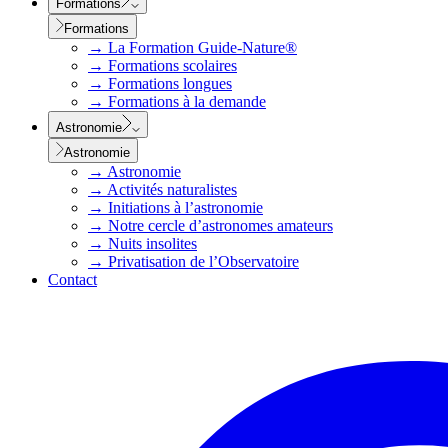
Formations
Formations
→
La Formation Guide-Nature®
→
Formations scolaires
→
Formations longues
→
Formations à la demande
Astronomie
Astronomie
→
Astronomie
→
Activités naturalistes
→
Initiations à l’astronomie
→
Notre cercle d’astronomes amateurs
→
Nuits insolites
→
Privatisation de l’Observatoire
Contact