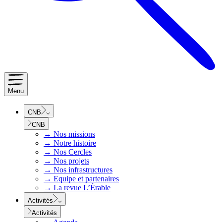
Menu
CNB
CNB
→
Nos missions
→
Notre histoire
→
Nos Cercles
→
Nos projets
→
Nos infrastructures
→
Equipe et partenaires
→
La revue L’Érable
Activités
Activités