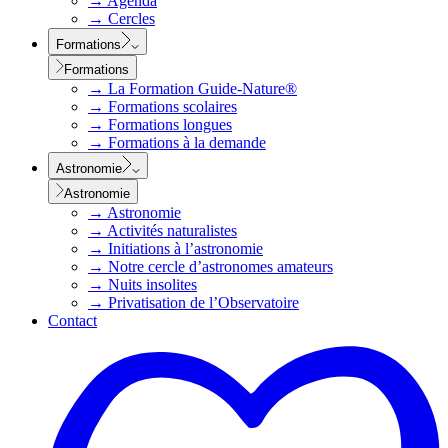
→
Agenda
→
Cercles
Formations
Formations
→
La Formation Guide-Nature®
→
Formations scolaires
→
Formations longues
→
Formations à la demande
Astronomie
Astronomie
→
Astronomie
→
Activités naturalistes
→
Initiations à l’astronomie
→
Notre cercle d’astronomes amateurs
→
Nuits insolites
→
Privatisation de l’Observatoire
Contact