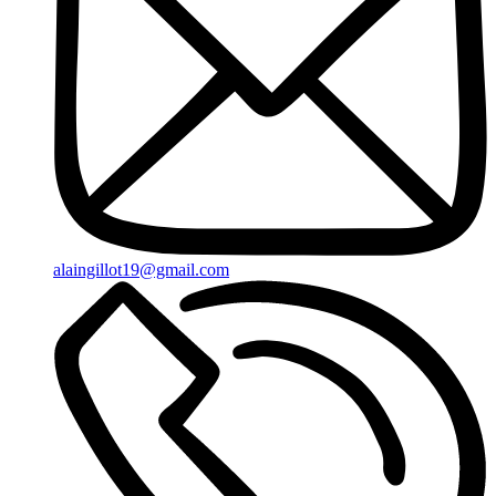
alaingillot19@gmail.com