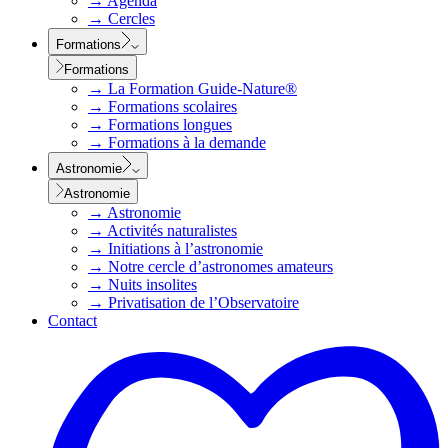
→
Agenda
→
Cercles
Formations
Formations
→
La Formation Guide-Nature®
→
Formations scolaires
→
Formations longues
→
Formations à la demande
Astronomie
Astronomie
→
Astronomie
→
Activités naturalistes
→
Initiations à l’astronomie
→
Notre cercle d’astronomes amateurs
→
Nuits insolites
→
Privatisation de l’Observatoire
Contact