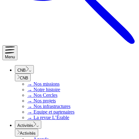
Menu
CNB
CNB
→
Nos missions
→
Notre histoire
→
Nos Cercles
→
Nos projets
→
Nos infrastructures
→
Equipe et partenaires
→
La revue L’Érable
Activités
Activités