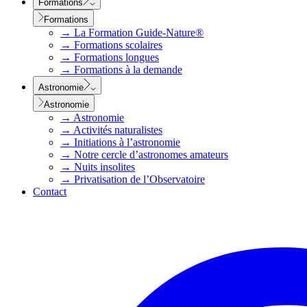
Formations
Formations
→
La Formation Guide-Nature®
→
Formations scolaires
→
Formations longues
→
Formations à la demande
Astronomie
Astronomie
→
Astronomie
→
Activités naturalistes
→
Initiations à l’astronomie
→
Notre cercle d’astronomes amateurs
→
Nuits insolites
→
Privatisation de l’Observatoire
Contact