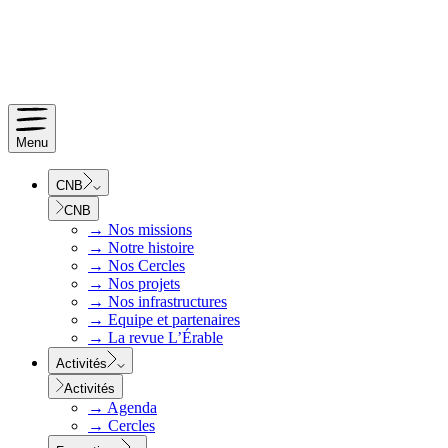
Menu
CNB
CNB
→
Nos missions
→
Notre histoire
→
Nos Cercles
→
Nos projets
→
Nos infrastructures
→
Equipe et partenaires
→
La revue L’Érable
Activités
Activités
→
Agenda
→
Cercles