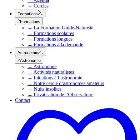
→
Agenda
→
Cercles
Formations
Formations
→
La Formation Guide-Nature®
→
Formations scolaires
→
Formations longues
→
Formations à la demande
Astronomie
Astronomie
→
Astronomie
→
Activités naturalistes
→
Initiations à l’astronomie
→
Notre cercle d’astronomes amateurs
→
Nuits insolites
→
Privatisation de l’Observatoire
Contact