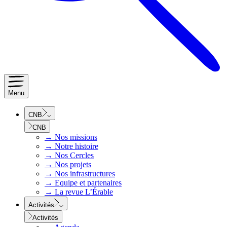
Menu
CNB
CNB
→
Nos missions
→
Notre histoire
→
Nos Cercles
→
Nos projets
→
Nos infrastructures
→
Equipe et partenaires
→
La revue L’Érable
Activités
Activités