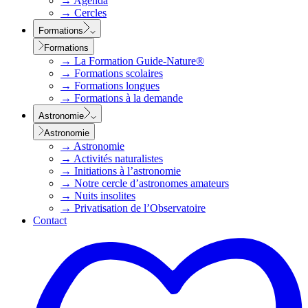
→
Agenda
→
Cercles
Formations
Formations
→
La Formation Guide-Nature®
→
Formations scolaires
→
Formations longues
→
Formations à la demande
Astronomie
Astronomie
→
Astronomie
→
Activités naturalistes
→
Initiations à l’astronomie
→
Notre cercle d’astronomes amateurs
→
Nuits insolites
→
Privatisation de l’Observatoire
Contact