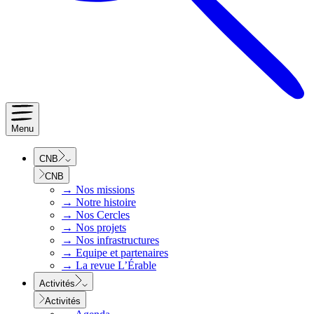
Menu
CNB
CNB
→
Nos missions
→
Notre histoire
→
Nos Cercles
→
Nos projets
→
Nos infrastructures
→
Equipe et partenaires
→
La revue L’Érable
Activités
Activités