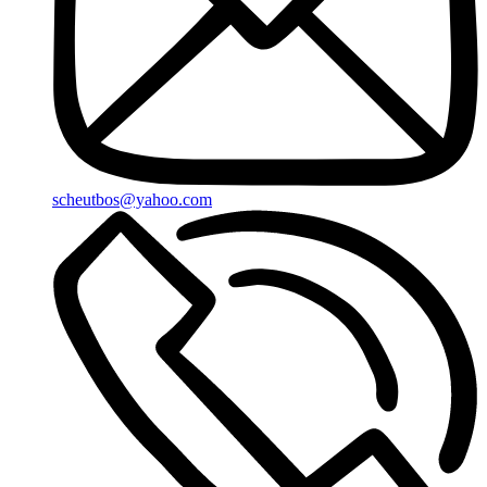
scheutbos@yahoo.com