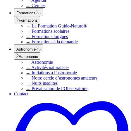
→
Agenda
→
Cercles
Formations
Formations
→
La Formation Guide-Nature®
→
Formations scolaires
→
Formations longues
→
Formations à la demande
Astronomie
Astronomie
→
Astronomie
→
Activités naturalistes
→
Initiations à l’astronomie
→
Notre cercle d’astronomes amateurs
→
Nuits insolites
→
Privatisation de l’Observatoire
Contact