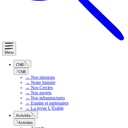
Menu
CNB
CNB
→
Nos missions
→
Notre histoire
→
Nos Cercles
→
Nos projets
→
Nos infrastructures
→
Equipe et partenaires
→
La revue L’Érable
Activités
Activités