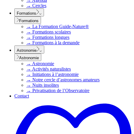
→
Agenda
→
Cercles
Formations
Formations
→
La Formation Guide-Nature®
→
Formations scolaires
→
Formations longues
→
Formations à la demande
Astronomie
Astronomie
→
Astronomie
→
Activités naturalistes
→
Initiations à l’astronomie
→
Notre cercle d’astronomes amateurs
→
Nuits insolites
→
Privatisation de l’Observatoire
Contact