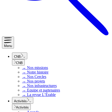
Menu
CNB
CNB
→
Nos missions
→
Notre histoire
→
Nos Cercles
→
Nos projets
→
Nos infrastructures
→
Equipe et partenaires
→
La revue L’Érable
Activités
Activités