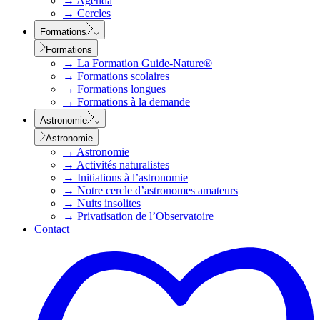
→
Agenda
→
Cercles
Formations
Formations
→
La Formation Guide-Nature®
→
Formations scolaires
→
Formations longues
→
Formations à la demande
Astronomie
Astronomie
→
Astronomie
→
Activités naturalistes
→
Initiations à l’astronomie
→
Notre cercle d’astronomes amateurs
→
Nuits insolites
→
Privatisation de l’Observatoire
Contact