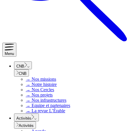
Menu
CNB
CNB
→
Nos missions
→
Notre histoire
→
Nos Cercles
→
Nos projets
→
Nos infrastructures
→
Equipe et partenaires
→
La revue L’Érable
Activités
Activités