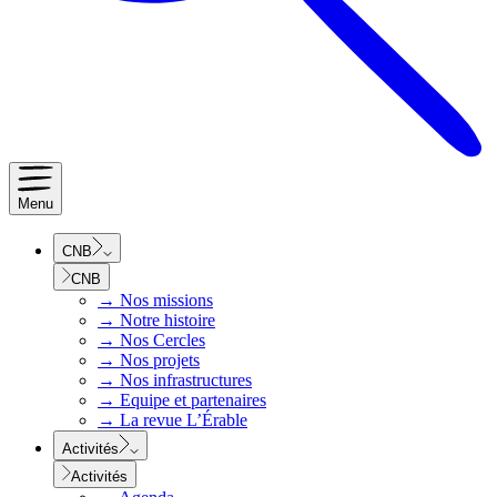
Menu
CNB
CNB
→
Nos missions
→
Notre histoire
→
Nos Cercles
→
Nos projets
→
Nos infrastructures
→
Equipe et partenaires
→
La revue L’Érable
Activités
Activités