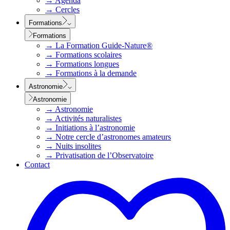
→
Agenda
→
Cercles
Formations
Formations
→
La Formation Guide-Nature®
→
Formations scolaires
→
Formations longues
→
Formations à la demande
Astronomie
Astronomie
→
Astronomie
→
Activités naturalistes
→
Initiations à l’astronomie
→
Notre cercle d’astronomes amateurs
→
Nuits insolites
→
Privatisation de l’Observatoire
Contact