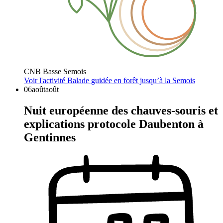
CNB Basse Semois
Voir l'activité
Balade guidée en forêt jusqu’à la Semois
06
août
août
Nuit européenne des chauves-souris et
explications protocole Daubenton à
Gentinnes