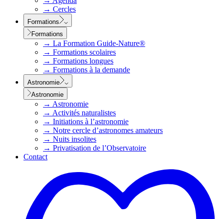
→
Agenda
→
Cercles
Formations
Formations
→
La Formation Guide-Nature®
→
Formations scolaires
→
Formations longues
→
Formations à la demande
Astronomie
Astronomie
→
Astronomie
→
Activités naturalistes
→
Initiations à l’astronomie
→
Notre cercle d’astronomes amateurs
→
Nuits insolites
→
Privatisation de l’Observatoire
Contact