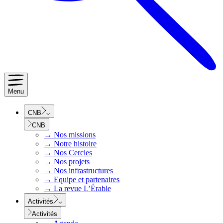
Menu
CNB
CNB
→
Nos missions
→
Notre histoire
→
Nos Cercles
→
Nos projets
→
Nos infrastructures
→
Equipe et partenaires
→
La revue L’Érable
Activités
Activités