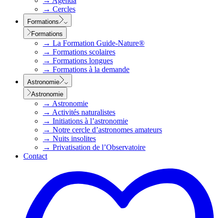
→
Agenda
→
Cercles
Formations
Formations
→
La Formation Guide-Nature®
→
Formations scolaires
→
Formations longues
→
Formations à la demande
Astronomie
Astronomie
→
Astronomie
→
Activités naturalistes
→
Initiations à l’astronomie
→
Notre cercle d’astronomes amateurs
→
Nuits insolites
→
Privatisation de l’Observatoire
Contact