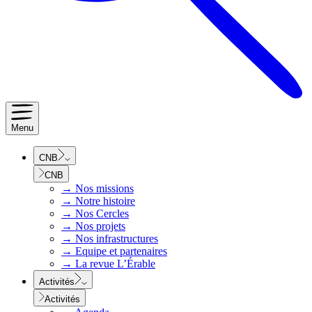
Menu
CNB
CNB
→
Nos missions
→
Notre histoire
→
Nos Cercles
→
Nos projets
→
Nos infrastructures
→
Equipe et partenaires
→
La revue L’Érable
Activités
Activités